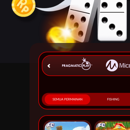
SEMUA PERMAINAN
FISHING