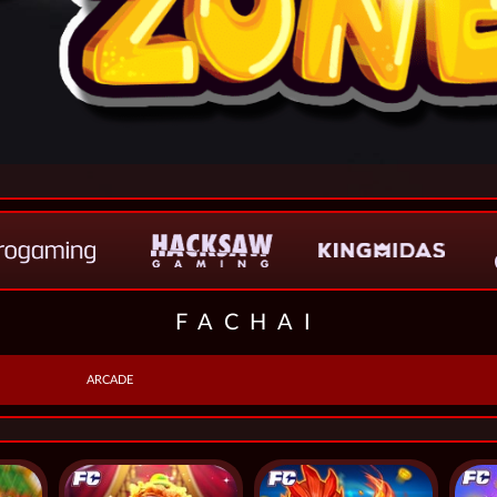
FACHAI
ARCADE