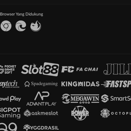
Browser Yang Didukung