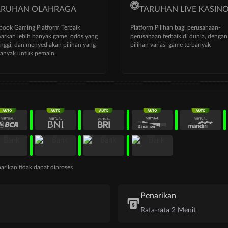
ARUHAN OLAHRAGA
TARUHAN LIVE KASIN
book Gaming Platform Terbaik
Platform Pilihan bagi perusahaan-
rkan lebih banyak game, odds yang
perusahaan terbaik di dunia, dengan
tinggi, dan menyediakan pilihan yang
pilihan variasi game terbanyak
banyak untuk pemain.
arikan tidak dapat diproses
Penarikan
Rata-rata 2 Menit