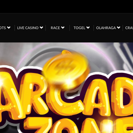
OTS
LIVE CASINO
RACE
TOGEL
OLAHRAGA
CRA