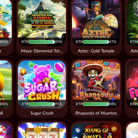
95%
RTP
95%
RTP
97%
RTP
r
Maya: Elemental Totem
Aztec: Gold Temple
Azt
98%
RTP
95%
RTP
98%
RTP
ll
Sugar Crush
Rhapsody of Muertos