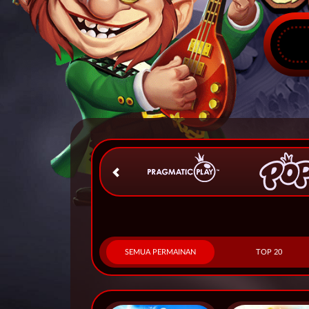
SEMUA PERMAINAN
TOP 20