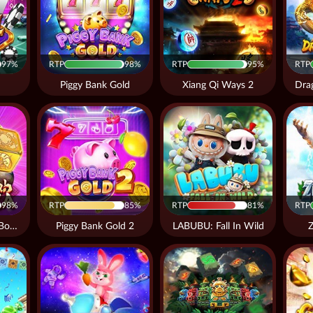
97%
RTP
98%
RTP
95%
RTP
Piggy Bank Gold
Xiang Qi Ways 2
Dra
98%
RTP
85%
RTP
81%
RTP
Fish Prawn Crab Bonanza
Piggy Bank Gold 2
LABUBU: Fall In Wild
Z