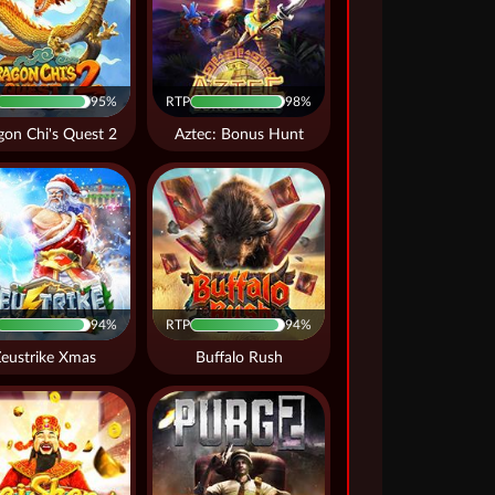
95%
RTP
98%
gon Chi's Quest 2
Aztec: Bonus Hunt
94%
RTP
94%
eustrike Xmas
Buffalo Rush