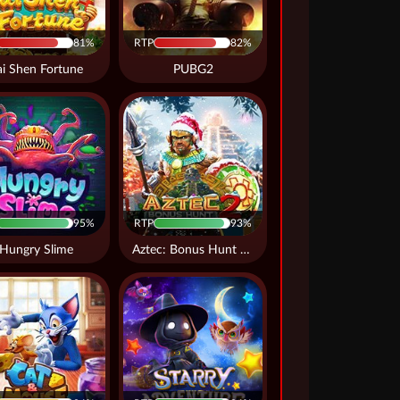
81%
RTP
82%
ai Shen Fortune
PUBG2
95%
RTP
93%
Hungry Slime
Aztec: Bonus Hunt 2 Xmas