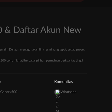
00 & Daftar Akun New
main. Dengan menggunakan link resmi yang tepat, setiap proses
500.com, nikmati berbagai pilihan permainan berkualitas tinggi
n
Komunitas
alGacorx500
Whatsapp