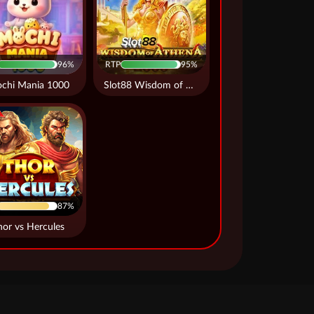
96%
RTP
95%
chi Mania 1000
Slot88 Wisdom of Athena 1000
87%
hor vs Hercules