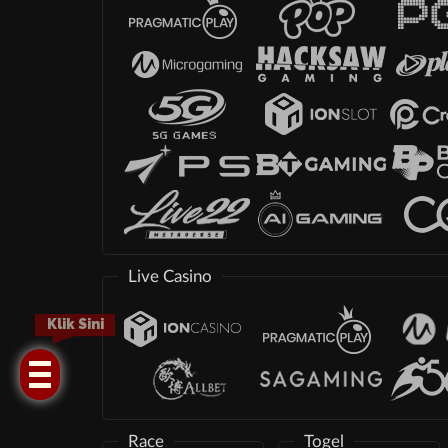
Live Casino
Klik Sini
Race
Togel