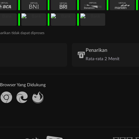
arikan tidak dapat diproses
Penarikan
Rata-rata 2 Menit
Browser Yang Didukung