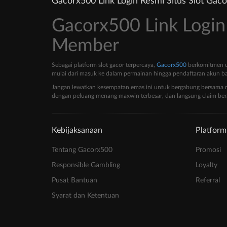
Gacorx500 Link Login Resmi Situs Slot G
Gacorx500 Link Login
Member
Sebagai platform slot gacor terpercaya,
Gacorx500
berkomitmen un
mulai dari masuk ke dalam permainan hingga pendaftaran akun bar
Jangan lewatkan kesempatan emas ini untuk bergabung bersama rib
dengan peluang menang maxwin terbesar, dan langsung claim ber
Kebijaksanaan
Platform
Tentang Gacorx500
Promosi
Responsible Gambling
Loyalty
Pusat Bantuan
Referral
Syarat dan Ketentuan