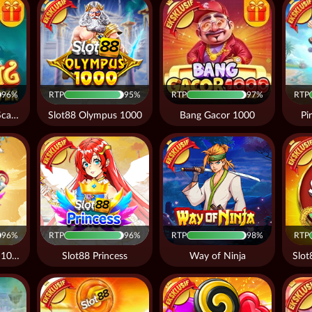
96%
RTP
95%
RTP
97%
RTP
Wukong - Black Scatter
Slot88 Olympus 1000
Bang Gacor 1000
Pi
96%
RTP
96%
RTP
98%
RTP
Starlight Princess 1000
Slot88 Princess
Way of Ninja