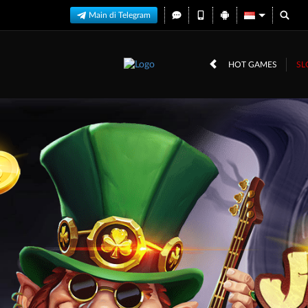
Main di Telegram
SELAMAT KEPADA
ga*****s Berhasil Withdraw Sebesar Rp 3.500.000
HOT GAMES
SL