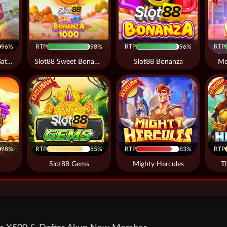
96%
RTP
98%
RTP
96%
RTP
Slot88 Gates of Gatot Kaca 1000
Slot88 Sweet Bonanza 1000
Slot88 Bonanza
Mo
98%
RTP
85%
RTP
83%
RTP
Slot88 Gems
Mighty Hercules
T