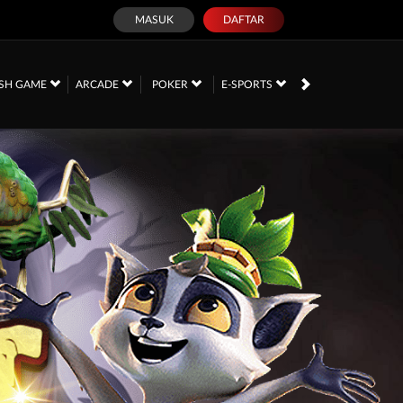
MASUK
DAFTAR
SH GAME
ARCADE
POKER
E-SPORTS
SABUNG AYAM