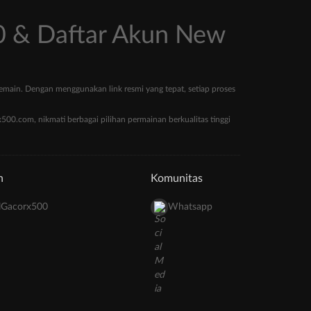
00 & Daftar Akun New
main. Dengan menggunakan link resmi yang tepat, setiap proses
500.com, nikmati berbagai pilihan permainan berkualitas tinggi
n
Komunitas
alGacorx500
Whatsapp