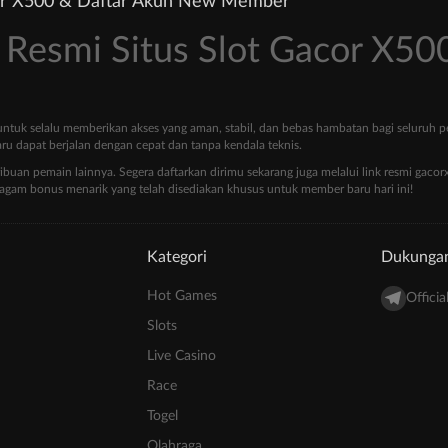
acor X500 & Daftar Akun New Member
 Resmi Situs Slot Gacor X5
tuk selalu memberikan akses yang aman, stabil, dan bebas hambatan bagi seluruh pe
u dapat berjalan dengan cepat dan tanpa kendala teknis.
uan pemain lainnya. Segera daftarkan dirimu sekarang juga melalui link resmi gacorx
agam bonus menarik yang telah disediakan khusus untuk member baru hari ini!
Kategori
Dukunga
Hot Games
Offici
Slots
Live Casino
Race
Togel
Olahraga