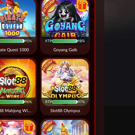
95%
RTP
98%
rate Quest 1000
Goyang Gaib
96%
RTP
97%
Slot88 Mahjong Wins 2
Slot88 Olympus