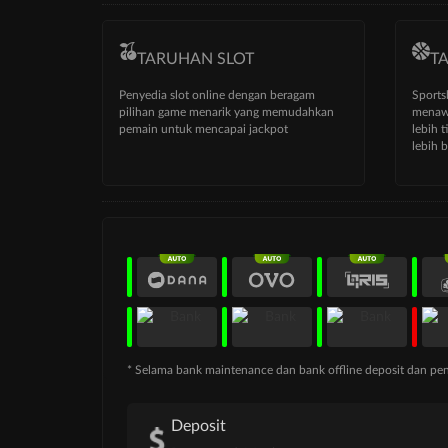
TARUHAN SLOT
T
Penyedia slot online dengan beragam
Sports
pilihan game menarik yang memudahkan
menawa
pemain untuk mencapai jackpot
lebih 
lebih 
* Selama bank maintenance dan bank offline deposit dan pen
Deposit