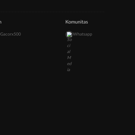
n
Komunitas
alGacorx500
Whatsapp