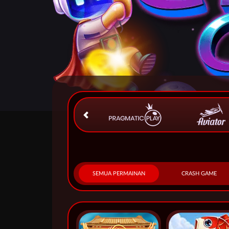
SEMUA PERMAINAN
CRASH GAME