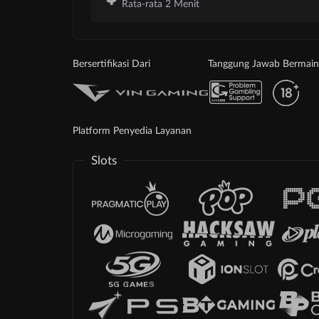
Rata-rata 2 Menit
Bersertifikasi Dari
Tanggung Jawab Bermain
Platform Penyedia Layanan
Slots