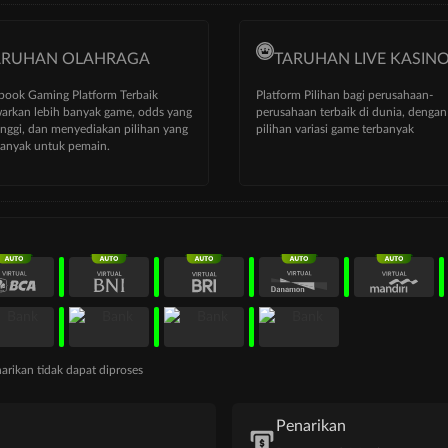
ARUHAN OLAHRAGA
TARUHAN LIVE KASIN
book Gaming Platform Terbaik
Platform Pilihan bagi perusahaan-
rkan lebih banyak game, odds yang
perusahaan terbaik di dunia, dengan
tinggi, dan menyediakan pilihan yang
pilihan variasi game terbanyak
banyak untuk pemain.
arikan tidak dapat diproses
Penarikan