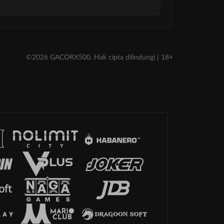
©2026 GACORX500. Hak cipta dilindungi | 18+