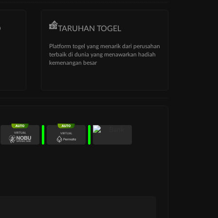
O
TARUHAN TOGEL
Platform togel yang menarik dari perusahan
terbaik di dunia yang menawarkan hadiah
kemenangan besar