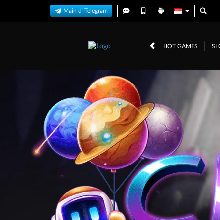
Main di Telegram
SELAMAT KEPADA
wa*****v Berhasil Withdraw Sebesar Rp 6.000.000
HOT GAMES
SL