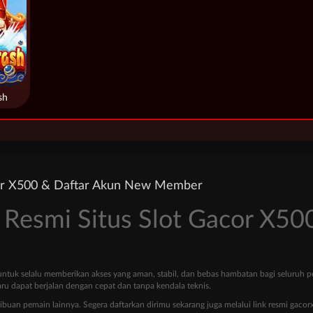
sh
acor X500 & Daftar Akun New Member
 Resmi Situs Slot Gacor X5
tuk selalu memberikan akses yang aman, stabil, dan bebas hambatan bagi seluruh pe
u dapat berjalan dengan cepat dan tanpa kendala teknis.
uan pemain lainnya. Segera daftarkan dirimu sekarang juga melalui link resmi gacorx