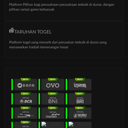
Platform Pilihan bagi perusahaan-perusahaan terbaik di dunia, dengan
pilihan variasi game terbanyak
TARUHAN TOGEL
Platform togel yang menarik dari perusahan terbaik di dunia yang
menawarkan hadiah kemenangan besar