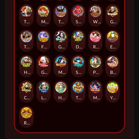
Thor vs Loki
Mahjong Gold 3
TRICK OR TREAT
Sushi Match
Wilderness Hunting
Gaogashou
Three Kingdoms
Fighting Academy
Gumiho
DR. Crazy
Run Date
Egypt Gods
Halloween Horror
Ghost Zombie
Mutation fish
Star Cruise
Prehistoric Park
Beer Carnival
Cat VS Mouse
Lovecraft's Legacy
Happy Fruit Stand
THOR
Magic House
Yuanbao Mahjong2
Ragnarok Odin