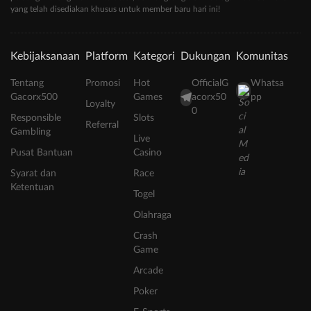
yang telah disediakan khusus untuk member baru hari ini!
Kebijaksanaan
Platform
Kategori
Dukungan
Komunitas
Tentang
Promosi
Hot
OfficialG
Whatsa
Gacorx500
Games
acorx50
pp
Loyalty
0
Responsible
Slots
Referral
Gambling
Live
Pusat Bantuan
Casino
Syarat dan
Race
Ketentuan
Togel
Olahraga
Crash
Game
Arcade
Poker