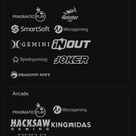
Arcade