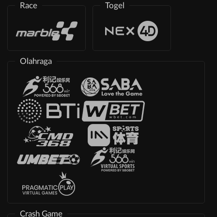
Race
Togel
Olahraga
Crash Game