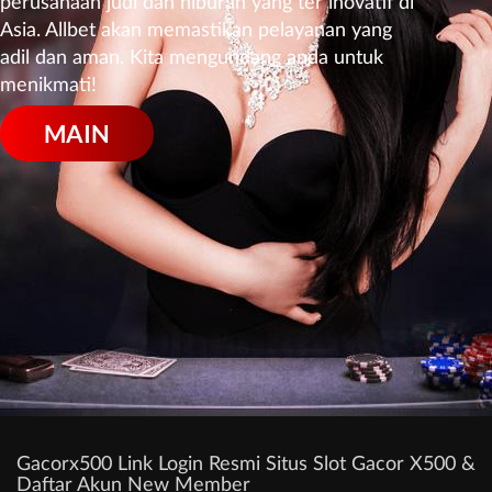
perusahaan judi dan hiburan yang ter inovatif di
Asia. Allbet akan memastikan pelayanan yang
adil dan aman. Kita mengundang anda untuk
menikmati!
MAIN
Gacorx500 Link Login Resmi Situs Slot Gacor X500 &
Daftar Akun New Member