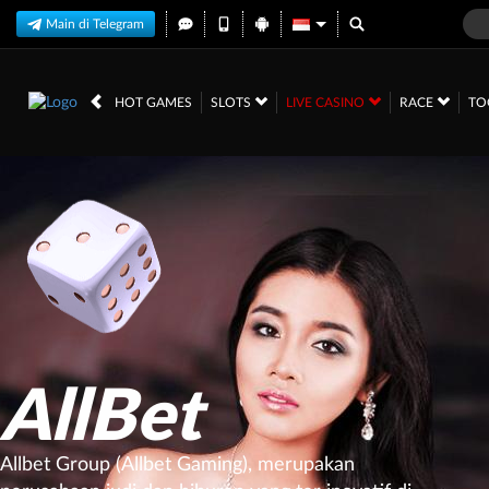
Main di Telegram
SELAMAT KEPADA
yo****4 Berhasil Withdraw Sebesar Rp 4.750.000
HOT GAMES
SLOTS
LIVE CASINO
RACE
TO
AllBet
Allbet Group (Allbet Gaming), merupakan