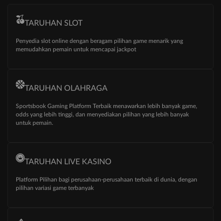
TARUHAN SLOT
Penyedia slot online dengan beragam pilihan game menarik yang
memudahkan pemain untuk mencapai jackpot
TARUHAN OLAHRAGA
Sportsbook Gaming Platform Terbaik menawarkan lebih banyak game,
odds yang lebih tinggi, dan menyediakan pilihan yang lebih banyak
untuk pemain.
TARUHAN LIVE KASINO
Platform Pilihan bagi perusahaan-perusahaan terbaik di dunia, dengan
pilihan variasi game terbanyak