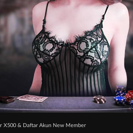
acor X500 & Daftar Akun New Member