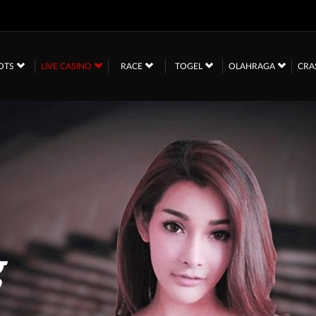
OTS
LIVE CASINO
RACE
TOGEL
OLAHRAGA
CRA
g