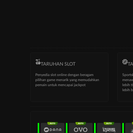
TARUHAN SLOT
T
Penyedia slot online dengan beragam
Sports
pilihan game menarik yang memudahkan
menawa
pemain untuk mencapai jackpot
lebih 
lebih 