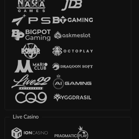
Live Casino