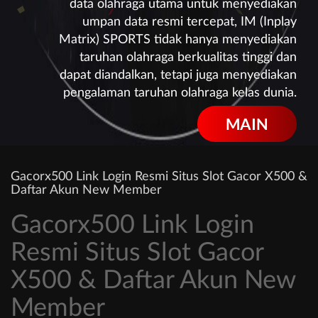
data olahraga utama untuk menyediakan
umpan data resmi tercepat, IM (Inplay
Matrix) SPORTS tidak hanya menyediakan
taruhan olahraga berkualitas tinggi dan
dapat diandalkan, tetapi juga menyediakan
pengalaman taruhan olahraga kelas dunia.
MAIN
Gacorx500 Link Login Resmi Situs Slot Gacor X500 &
Daftar Akun New Member
Gacorx500 Link Login
Resmi Situs Slot Gacor
X500 & Daftar Akun New
Member