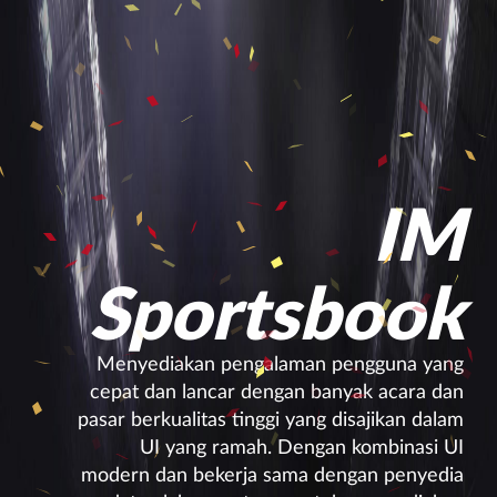
IM
Sportsbook
Menyediakan pengalaman pengguna yang
cepat dan lancar dengan banyak acara dan
pasar berkualitas tinggi yang disajikan dalam
UI yang ramah. Dengan kombinasi UI
modern dan bekerja sama dengan penyedia