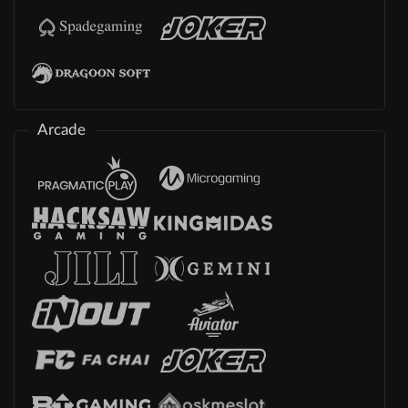
Arcade