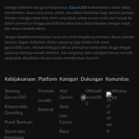
Sebagai platform slot gacor terpercaya,
Gacorx500
berkomitmen untuk selalu
memberikan akses yang aman, stabil, dan bebas hambatan bagi seluruh pemain.
Dengan menggunakan link resmi yang tepat, setiap proses mulai dari masuk ke
dalam permainan hingga pendaftaran akun baru dapat berjalan dengan cepat
dan tanpa kendala teknis.
Jangan lewatkan kesempatan emas ini untuk bergabung bersama ribuan pemain
lainnya. Segera daftarkan dirimu sekarang juga melalui link resmi
gacorx500.com, nikmati berbagai pilihan permainan berkualitas tinggi dengan
peluang menang maxwin terbesar, dan langsung claim beragam bonus menarik
yang telah disediakan khusus untuk member baru hari ini!
Kebijaksanaan
Platform
Kategori
Dukungan
Komunitas
Tentang
Promosi
Hot
OfficialG
Whatsa
Gacorx500
Games
acorx50
pp
Loyalty
0
Responsible
Slots
Referral
Gambling
Live
Pusat Bantuan
Casino
Syarat dan
Race
Ketentuan